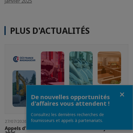
janvier 2025
PLUS D'ACTUALITÉS
Fermer
De nouvelles opportunités
d'affaires vous attendent !
Consultez les dernières recherches de
fournisseurs et appels à partenariats.
27/07/2026
Appels d'Offres de la semaine du 20 au 25 juillet