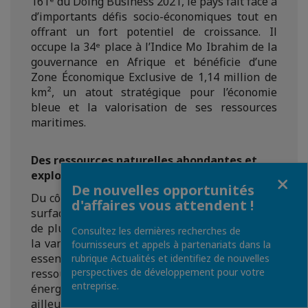
161ᵉ du Doing Business 2021, le pays fait face à
d’importants défis socio-économiques tout en
offrant un fort potentiel de croissance. Il
occupe la 34ᵉ place à l’Indice Mo Ibrahim de la
gouvernance en Afrique et bénéficie d’une
Zone Économique Exclusive de 1,14 million de
km², un atout stratégique pour l’économie
bleue et la valorisation de ses ressources
maritimes.
Des ressources naturelles abondantes et
exploitables
Fermer
De nouvelles opportunités
Du côté de l'agriculture, l'Île dispose de vastes
d'affaires vous attendent !
surfaces cultivables adaptées à l'exploitation
de plusieurs produits agricoles tels que le riz,
Consultez les dernières recherches de
la vanille, le girofle, le cacao, le café et l'huile
fournisseurs et appels à partenariats dans la
essentielle.... Sans oublier la richesse en
rubrique Actualités et identifiez de nouvelles
perspectives de développement pour votre
ressources halieutiques, minières et
entreprise.
énergétiques propices aux exploitations. Par
ailleurs, Madagascar détient un taux de