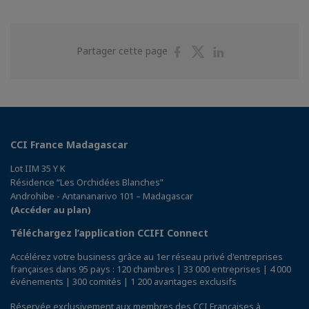
Partager
Partager
Partager
Partager cette page
sur
sur
sur
Facebook
Twitter
Linkedin
CCI France Madagascar
Lot IIM 35 Y K
Résidence “Les Orchidées Blanches”
Androhibe - Antananarivo 101 – Madagascar
(Accéder au plan)
Téléchargez l’application CCIFI Connect
Accélérez votre business grâce au 1er réseau privé d'entreprises
françaises dans 95 pays : 120 chambres | 33 000 entreprises | 4 000
événements | 300 comités | 1 200 avantages exclusifs
Réservée exclusivement aux membres des CCI Françaises à