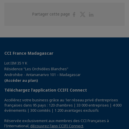
Partager
Partager
Partager
Partager cette page
sur
sur
sur
Facebook
Twitter
Linkedin
CCI France Madagascar
Lot IIM 35 Y K
Résidence “Les Orchidées Blanches”
Androhibe - Antananarivo 101 – Madagascar
(Accéder au plan)
Téléchargez l’application CCIFI Connect
Accélérez votre business grâce au 1er réseau privé d'entreprises
françaises dans 95 pays : 120 chambres | 33 000 entreprises | 4 000
événements | 300 comités | 1 200 avantages exclusifs
Réservée exclusivement aux membres des CCI Françaises à
l'International,
découvrez l'app CCIFI Connect
.