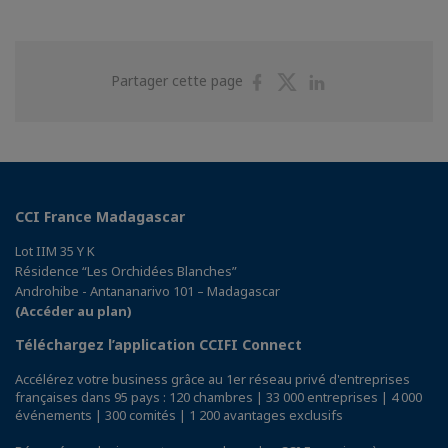
Partager
Partager
Partager
Partager cette page
sur
sur
sur
Facebook
Twitter
Linkedin
CCI France Madagascar
Lot IIM 35 Y K
Résidence “Les Orchidées Blanches”
Androhibe - Antananarivo 101 – Madagascar
(Accéder au plan)
Téléchargez l’application CCIFI Connect
Accélérez votre business grâce au 1er réseau privé d'entreprises
françaises dans 95 pays : 120 chambres | 33 000 entreprises | 4 000
événements | 300 comités | 1 200 avantages exclusifs