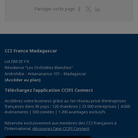
Partager
Partager
Partager
Partager cette page
sur
sur
sur
Facebook
Twitter
Linkedin
CCI France Madagascar
Lot IIM 35 Y K
Résidence “Les Orchidées Blanches”
Androhibe - Antananarivo 101 – Madagascar
(Accéder au plan)
Téléchargez l’application CCIFI Connect
Accélérez votre business grâce au 1er réseau privé d'entreprises
françaises dans 95 pays : 120 chambres | 33 000 entreprises | 4 000
événements | 300 comités | 1 200 avantages exclusifs
Réservée exclusivement aux membres des CCI Françaises à
l'International,
découvrez l'app CCIFI Connect
.