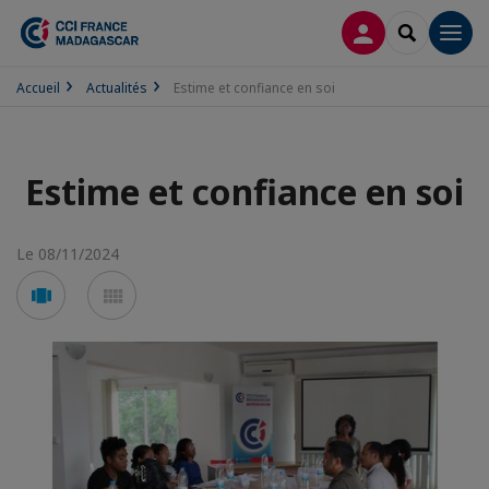
CONNEXION
RECHERCH
Men
Accueil
Actualités
Estime et confiance en soi
Estime et confiance en soi
Le 08/11/2024
Voir
Voir
en
en
mode
mode
carousel
mosaïque