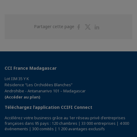
Partager
Partager
Partager
Partager cette page
sur
sur
sur
Facebook
Twitter
Linkedin
CCI France Madagascar
Lot IIM 35 Y K
Résidence “Les Orchidées Blanches”
Androhibe - Antananarivo 101 – Madagascar
(Accéder au plan)
Téléchargez l’application CCIFI Connect
Accélérez votre business grâce au 1er réseau privé d'entreprises
françaises dans 95 pays : 120 chambres | 33 000 entreprises | 4 000
événements | 300 comités | 1 200 avantages exclusifs