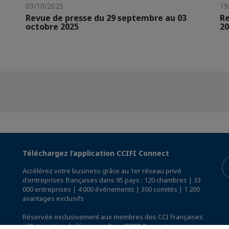
03/10/2025
19
Revue de presse du 29 septembre au 03
Re
octobre 2025
20
Téléchargez l’application CCIFI Connect
Accélérez votre business grâce au 1er réseau privé
d'entreprises françaises dans 95 pays : 120 chambres | 33
000 entreprises | 4 000 événements | 300 comités | 1 200
avantages exclusifs
Réservée exclusivement aux membres des CCI Françaises
à l'International,
découvrez l'app CCIFI Connect
.