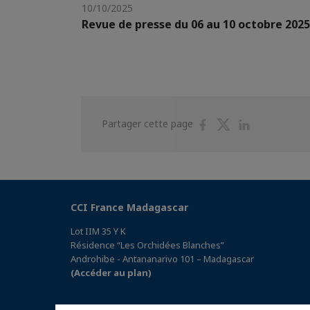
10/10/2025
Revue de presse du 06 au 10 octobre 2025
Partager
Partager
Partager
Partager cette page
sur
sur
sur
Facebook
Twitter
Linkedin
CCI France Madagascar
Lot IIM 35 Y K
Résidence “Les Orchidées Blanches”
Androhibe - Antananarivo 101 – Madagascar
(Accéder au plan)