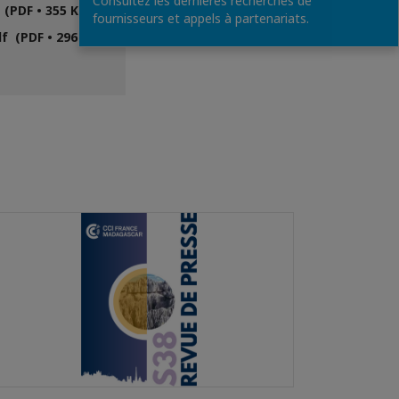
Consultez les dernières recherches de
(PDF • 355 Ko)
fournisseurs et appels à partenariats.
f (PDF • 296