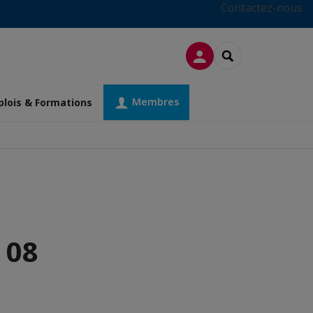
Contactez-nous
CONNEXION
RECHERCHER
Membres
lois & Formations
 08