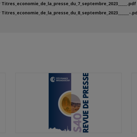
 Titres_economie_de_la_presse_du_7_septembre_2023_____.pdf 
 Titres_economie_de_la_presse_du_8_septembre_2023______-.pd