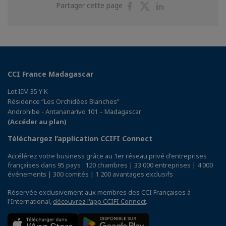
Partager
Partager
Partager
Partager cette page
sur
sur
sur
Facebook
Twitter
Linkedin
CCI France Madagascar
Lot IIM 35 Y K
Résidence “Les Orchidées Blanches”
Androhibe - Antananarivo 101 – Madagascar
(Accéder au plan)
Téléchargez l’application CCIFI Connect
Accélérez votre business grâce au 1er réseau privé d'entreprises
françaises dans 95 pays : 120 chambres | 33 000 entreprises | 4 000
événements | 300 comités | 1 200 avantages exclusifs
Réservée exclusivement aux membres des CCI Françaises à
l'International,
découvrez l'app CCIFI Connect
.