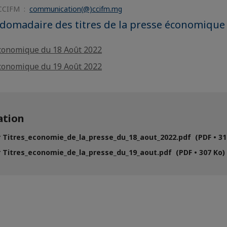
 CCIFM :
communication(@)ccifm.mg
bdomadaire des titres de la presse économiqu
conomique du 18 Août 2022
conomique du 19 Août 2022
tion
 Titres_economie_de_la_presse_du_18_aout_2022.pdf (PDF • 31
 Titres_economie_de_la_presse_du_19_aout.pdf (PDF • 307 Ko)