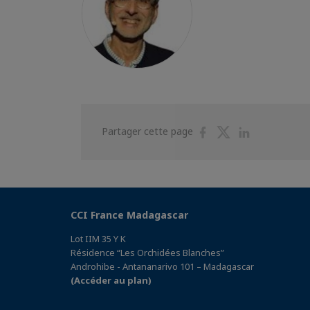
Partager
Partager
Partager
Partager cette page
sur
sur
sur
Facebook
Twitter
Linkedin
CCI France Madagascar
Lot IIM 35 Y K
Résidence “Les Orchidées Blanches”
Androhibe - Antananarivo 101 – Madagascar
(Accéder au plan)