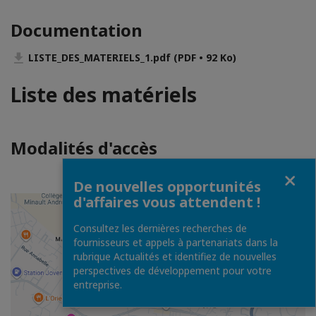
Documentation
LISTE_DES_MATERIELS_1.pdf (PDF • 92 Ko)
Liste des matériels
Modalités d'accès
Fermer
De nouvelles opportunités
d'affaires vous attendent !
Consultez les dernières recherches de
fournisseurs et appels à partenariats dans la
rubrique Actualités et identifiez de nouvelles
perspectives de développement pour votre
entreprise.