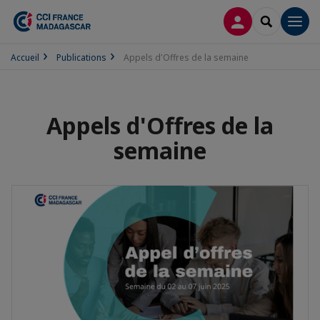
CONNEXION
RECHERCH
Men
Accueil
Publications
Appels d'Offres de la semaine
Appels d'Offres de la
semaine