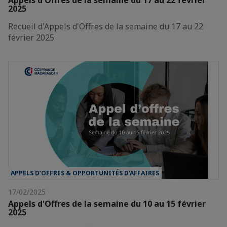
2025
Recueil d'Appels d'Offres de la semaine du 17 au 22
février 2025
APPELS D’OFFRES & OPPORTUNITÉS D'AFFAIRES
17/02/2025
Appels d'Offres de la semaine du 10 au 15 février
2025