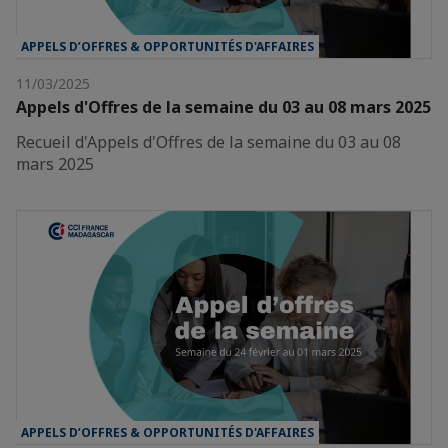
APPELS D’OFFRES & OPPORTUNITÉS D'AFFAIRES
11/03/2025
Appels d'Offres de la semaine du 03 au 08 mars 2025
Recueil d'Appels d'Offres de la semaine du 03 au 08
mars 2025
APPELS D’OFFRES & OPPORTUNITÉS D'AFFAIRES