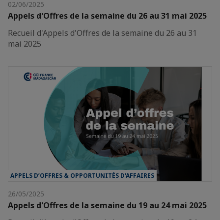
02/06/2025
Appels d'Offres de la semaine du 26 au 31 mai 2025
Recueil d'Appels d'Offres de la semaine du 26 au 31
mai 2025
APPELS D’OFFRES & OPPORTUNITÉS D'AFFAIRES
26/05/2025
Appels d'Offres de la semaine du 19 au 24 mai 2025